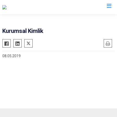
Bitlis
Kurumsal Kimlik
Adilcevaz
Ahlat
08.05.2019
Güroymak
Hizan
Mutki
Tatvan