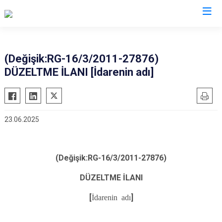
Bitlis
(Değişik:RG-16/3/2011-27876)
DÜZELTME İLANI [İdarenin adı]
Adilcevaz
Ahlat
Güroymak
23.06.2025
Hizan
Mutki
Tatvan
(Değişik:RG-16/3/2011-27876)
DÜZELTME İLANI
[
İdarenin adı
]