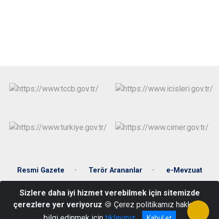
Resmi Gazete
Terör Arananlar
e-Mevzuat
Sizlere daha iyi hizmet verebilmek için sitemizde
Şirintepe Mahallesi 117.3 Sk. No:49
çerezlere yer veriyoruz
🍪 Çerez politikamız hakkında
0434 511 24 98
bilgi edinmek için
tıklayınız
Kabul et