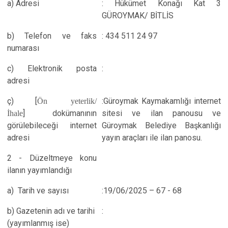
a) Adresi
: Hükümet Konağı Kat 3
GÜROYMAK/ BİTLİS
b) Telefon ve faks
: 434 511 24 97
numarası
c) Elektronik posta
:
adresi
ç) [
Ön yeterlik/
:Güroymak Kaymakamlığı internet
İhale
] dokümanının
sitesi ve ilan panousu ve
görülebileceği internet
Güroymak Belediye Başkanlığı
adresi
yayın araçları ile ilan panosu.
2 - Düzeltmeye konu
ilanın yayımlandığı
a) Tarih ve sayısı
:19/06/2025 – 67 - 68
b) Gazetenin adı ve tarihi
:
(yayımlanmış ise)