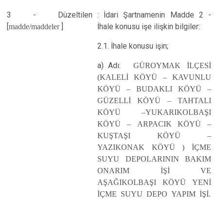
3 - Düzeltilen
: İdari Şartnamenin Madde 2 -
[
madde/maddeler
]
İhale konusu işe ilişkin bilgiler:
2.1. İhale konusu işin;
a) Adı:
GÜROYMAK İLÇESİ
(KALELİ KÖYÜ – KAVUNLU
KÖYÜ – BUDAKLI KÖYÜ –
GÜZELLİ KÖYÜ – TAHTALI
KÖYÜ –YUKARIKOLBAŞI
KÖYÜ – ARPACIK KÖYÜ –
KUŞTAŞI KÖYÜ –
YAZIKONAK KÖYÜ ) İÇME
SUYU DEPOLARININ BAKIM
ONARIM İŞİ VE
AŞAĞIKOLBAŞI KÖYÜ YENİ
İÇME SUYU DEPO YAPIM İŞİ.